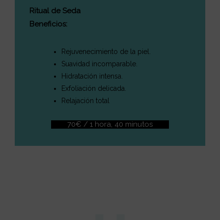
Ritual de Seda
Beneficios:
Rejuvenecimiento de la piel.
Suavidad incomparable.
Hidratación intensa.
Exfoliación delicada.
Relajación total
70€ / 1 hora, 40 minutos
Cargando