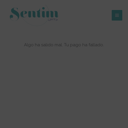
Ir
al
contenido
Mai
Men
Algo ha salido mal. Tu pago ha fallado.